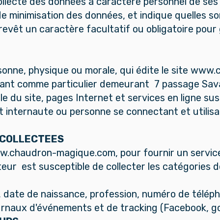
llecte des données à caractère personnel de ses p
minimisation des données, et indique quelles sont 
revêt un caractère facultatif ou obligatoire pour
ersonne, physique ou morale, qui édite le site w
ant comme particulier demeurant 7 passage Sav
emble du site, pages Internet et services en lig
out internaute ou personne se connectant et utilis
 COLLECTEES
www.chaudron-magique.com, pour fournir un service
'Éditeur est susceptible de collecter les catégori
l, date de naissance, profession, numéro de télép
urnaux d'événements et de tracking (Facebook, g