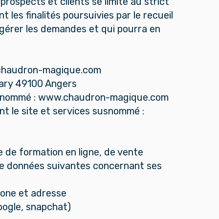
rospects et clients se limite au strict
les finalités poursuivies par le recueil
 gérer les demandes et qui pourra en
ww.chaudron-magique.com
ary 49100 Angers
ne susnommé : www.chaudron-magique.com
ant le site et services susnommé :
 de formation en ligne, de vente
es de données suivantes concernant ses
hone et adresse
oogle, snapchat)